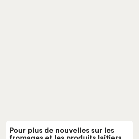
Cheddar Charlevoix
Pâtes fermes
Laiterie Charlevoix
Pour plus de nouvelles sur les
fromages et les produits laitiers