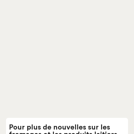
Les Victorieux au BBQ
Pâtes fermes
Fromagerie Victoria
Pour plus de nouvelles sur les