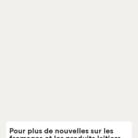
Tortillons Beauceron au BBQ et Fines Herbes
Pâtes fermes
Fromagerie Gilbert
Pour plus de nouvelles sur les