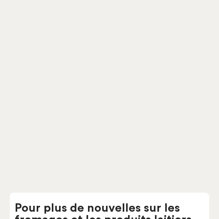
La 3e Génération
Pâtes fermes
Fromagerie au Pays des Bleuets
Pour plus de nouvelles sur les