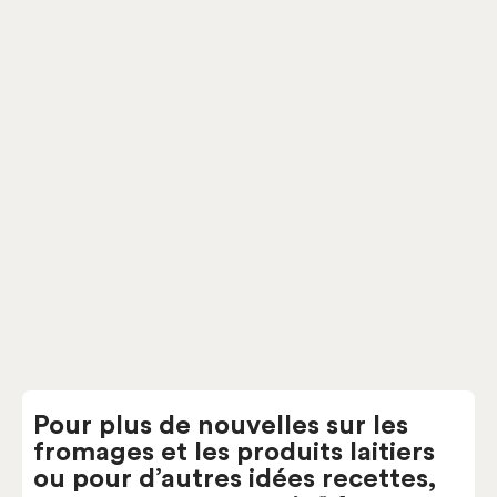
Italie
Ferme Vallée Verte 1912
,
Lanaudière
Grana Padano
Parmed’Or
Italie
Ferme Vallée Verte 1912
,
Lanaudière
Gorgonzola
Caronzola
Italie
Fromagerie Alexis de
Portneuf – Saint-Raymond
,
Québec
Pour plus de nouvelles sur les
fromages et les produits laitiers
ou pour d’autres idées recettes,